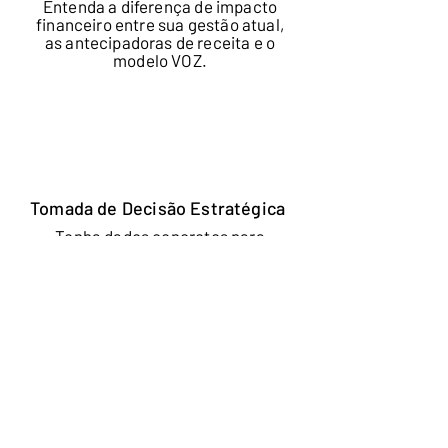
Entenda a diferença de impacto
financeiro entre sua gestão atual,
as antecipadoras de receita e o
modelo VOZ.
Tomada de Decisão Estratégica
Tenha dados concretos para
justificar investimentos em
soluções de adimplência que
realmente funcionam
Clareza Financeira