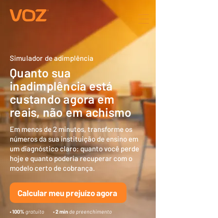
Simulador de adimplência
Quanto sua
inadimplência está
custando agora em
reais, não em achismo
Em menos de 2 minutos, transforme os
números da sua instituição de ensino em
um diagnóstico claro: quanto você perde
hoje e quanto poderia recuperar com o
modelo certo de cobrança.
Calcular meu prejuízo agora
•
100%
gratuito
•
2 min
de preenchimento