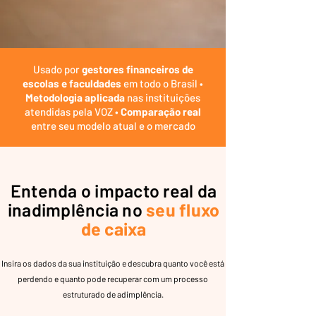
Usado por
gestores financeiros de
escolas e faculdades
em todo o Brasil •
Metodologia aplicada
nas instituições
atendidas pela VOZ •
Comparação real
entre seu modelo atual e o mercado
Entenda o impacto real da
inadimplência no
seu fluxo
de caixa
Insira os dados da sua instituição e descubra quanto você está
perdendo e quanto pode recuperar com um processo
estruturado de adimplência.