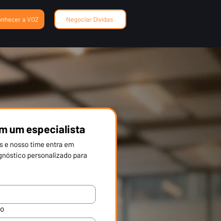
onhecer a VOZ
Negociar Dívidas
om um especialista
 e nosso time entra em 
nóstico personalizado para 
ão