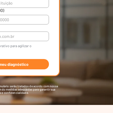
D)
l
ativo para agilizar o 
meu diagnóstico
mulário serão tratados de acordo com nossa
ando medidas adequadas para garantir sua
 e confidencialidade.