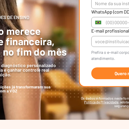
WhatsApp (com DD
ÕES DE ENSINO
ão merece
E-mail profissiona
e financeira,
 no fim do mês
Prefira o e-mail corpor
atendimento.
 diagnóstico personalizado
a e ganhar controle real
Quero 
uição.
uições já transformaram sua
com a VOZ
Os dados informados neste for
Política de Privacidade
, adot
segurança