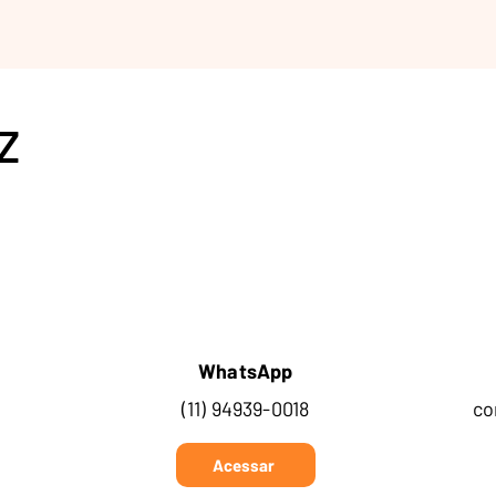
Z
WhatsApp
(11) 94939-0018
co
Acessar