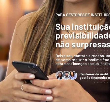
PARA GESTORES DE INSTITUIÇ
Sua instituiç
previsibilidad
não surpresas
Deixe seu contato e receba um
de como reduzir a inadimplênci
sobre as finanças da sua instit
Centenas de instit
gestão financeira 