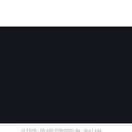
Home
Simulado
r
Sobre nós
Portal do aluno
Ecossistema VOZ
Contato
Conteúdos
Trabalhe conosco
Política de privacidade
© 2026 - 05.492.078/0001-94 - Voz Ltda.