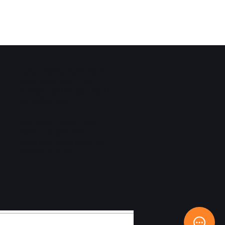
Largo Nossa Senhora do
Bom Parto, 60C - Vila
Gomes Cardim, São Paulo -
SP, 03322-080
Rua Bom Futuro, 1300 -
Bairro Jardim Três
Poderes, Imperatriz-MA,
CEP 65.903-150