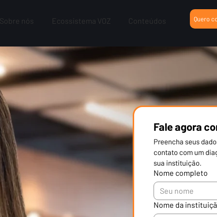
Quero c
Sobre nós
Ecossistema VOZ
Conteúdos
Fale agora c
Preencha seus dados
contato com um diag
sua instituição.
Nome completo
Nome da instituiç