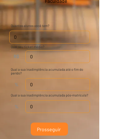
Faculdade
Quantos alunos você tem?
Qual seu ticket médio?
R$
Qual a sua inadimplência acumulada até o fim do
perído?
%
Qual a sua inadimplência acumulada pós-matrícula?
%
Prosseguir