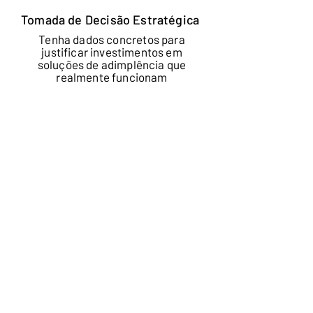
Tomada de Decisão Estratégica
Tenha dados concretos para
justificar investimentos em
soluções de adimplência que
realmente funcionam
Clareza Financeira
Visualize o prejuízo real causado
pela inadimplência e o ganho que
você está deixando na mesa