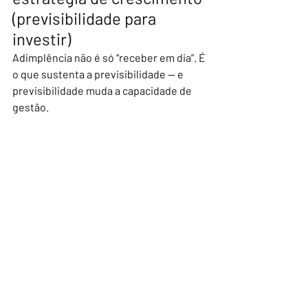
(previsibilidade para 
investir)
Adimplência não é só “receber em dia”. É 
o que sustenta a previsibilidade — e 
previsibilidade muda a capacidade de 
gestão.
Quando a receita é mais estável, a 
instituição consegue planejar e investir 
em:
Infraestrutura
Tecnologia
Capacitação de equipe
Inovação pedagógica
Experiência do aluno
Em outras palavras: 
adimplência bem 
gerida reduz estresse operacional e 
aumenta capacidade de crescimento
.