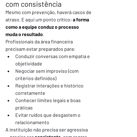
com consistência
Mesmo com prevenção, haverá casos de 
atraso. E aqui um ponto crítico: 
a forma 
como a equipe conduz o processo 
muda o resultado
.
Profissionais da área financeira 
precisam estar preparados para:
Conduzir conversas com empatia e 
objetividade
Negociar sem improviso (com 
critérios definidos)
Registrar interações e histórico 
corretamente
Conhecer limites legais e boas 
práticas
Evitar ruídos que desgastem o 
relacionamento
A instituição não precisa ser agressiva 
— precisa ser 
consistente
, com regras 