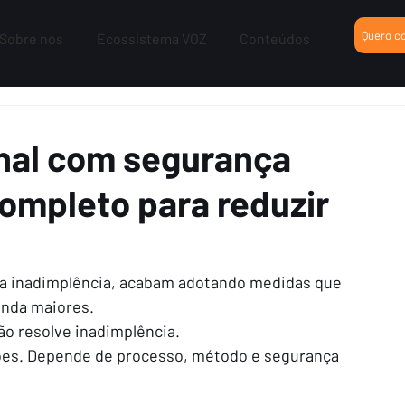
Quero c
Sobre nós
Ecossistema VOZ
Conteúdos
nal com segurança
completo para reduzir
ir a inadimplência, acabam adotando medidas que 
ainda maiores.
ão resolve inadimplência.
ões. Depende de processo, método e segurança 