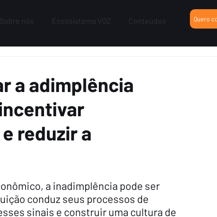
Quero c
Sobre nós
Ecossistema VOZ
Conteúdos
r a adimplência
incentivar
e reduzir a
conômico, a inadimplência pode ser 
tuição conduz seus processos de 
sses sinais e construir uma cultura de 