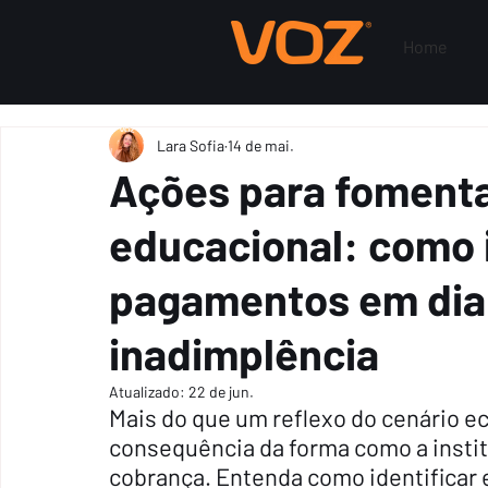
Home
Lara Sofia
14 de mai.
Ações para fomenta
educacional: como 
pagamentos em dia 
inadimplência
Atualizado:
22 de jun.
Mais do que um reflexo do cenário e
consequência da forma como a insti
cobrança. Entenda como identificar e