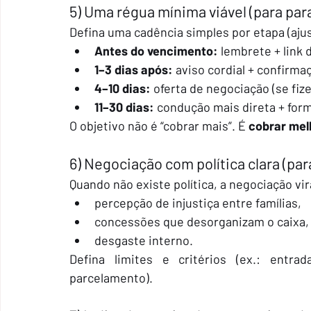
5) Uma régua mínima viável (para par
Defina uma cadência simples por etapa (aju
Antes do vencimento:
 lembrete + link
1–3 dias após:
 aviso cordial + confirm
4–10 dias:
 oferta de negociação (se fiz
11–30 dias:
 condução mais direta + form
O objetivo não é “cobrar mais”. É 
cobrar mel
6) Negociação com política clara (para
Quando não existe política, a negociação vi
percepção de injustiça entre famílias,
concessões que desorganizam o caixa,
desgaste interno.
Defina limites e critérios (ex.: entra
parcelamento).