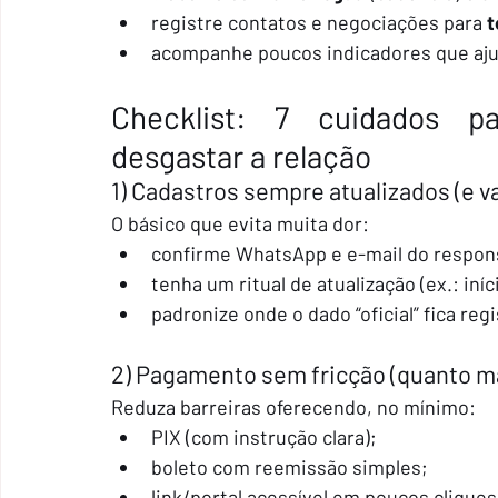
registre contatos e negociações para 
t
acompanhe poucos indicadores que aju
Checklist: 7 cuidados pa
desgastar a relação
1) Cadastros sempre atualizados (e v
O básico que evita muita dor:
confirme WhatsApp e e-mail do respons
tenha um ritual de atualização (ex.: iní
padronize onde o dado “oficial” fica reg
2) Pagamento sem fricção (quanto mai
Reduza barreiras oferecendo, no mínimo:
PIX (com instrução clara);
boleto com reemissão simples;
link/portal acessível em poucos cliques