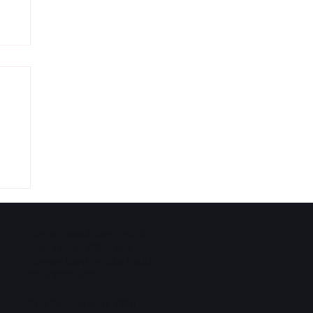
ar
Largo Nossa Senhora do
Bom Parto, 60C - Vila
Gomes Cardim, São Paulo -
SP, 03322-080
Rua Bom Futuro, 1300 -