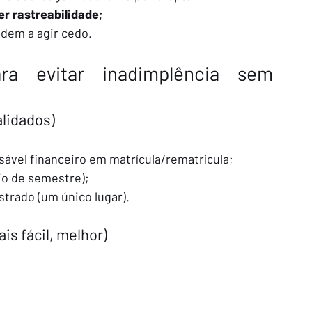
er rastreabilidade
;
dem a agir cedo.
ra evitar inadimplência sem 
alidados)
ável financeiro em matrícula/rematrícula;
cio de semestre);
istrado (um único lugar).
s fácil, melhor)
.