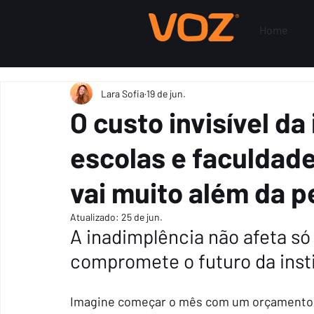
Home
Lara Sofia
19 de jun.
O custo invisível d
escolas e faculdad
vai muito além da p
Atualizado:
25 de jun.
A inadimplência não afeta só 
compromete o futuro da insti
Imagine começar o mês com um orçamento ap