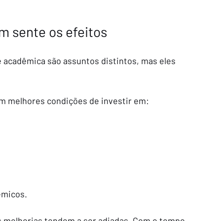
m sente os efeitos
 acadêmica são assuntos distintos, mas eles 
em melhores condições de investir em:
êmicos.
s melhorias tendem a ser adiadas. Com o tempo, 