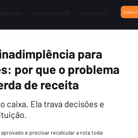
Quero c
Sobre nós
Ecossistema VOZ
Conteúdos
a inadimplência para
es: por que o problema
erda de receita
o caixa. Ela trava decisões e 
tuição.
rovado e precisar recalcular a rota toda 