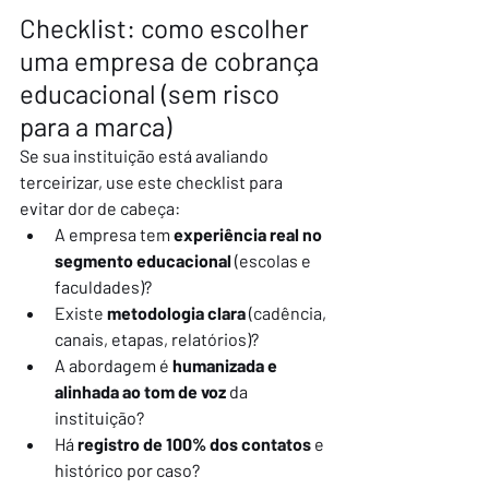
Checklist: como escolher 
uma empresa de cobrança 
educacional (sem risco 
para a marca)
Se sua instituição está avaliando 
terceirizar, use este checklist para 
evitar dor de cabeça:
A empresa tem 
experiência real no 
segmento educacional
 (escolas e 
faculdades)?
Existe 
metodologia clara
 (cadência, 
canais, etapas, relatórios)?
A abordagem é 
humanizada e 
alinhada ao tom de voz
 da 
instituição?
Há 
registro de 100% dos contatos
 e 
histórico por caso?